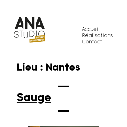
Accueil
Réalisations
Contact
Lieu :
Nantes
Skip
to
content
Sauge